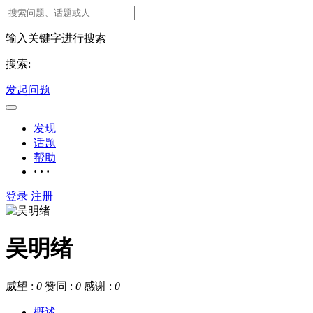
输入关键字进行搜索
搜索:
发起问题
发现
话题
帮助
· · ·
登录
注册
吴明绪
威望 :
0
赞同 :
0
感谢 :
0
概述